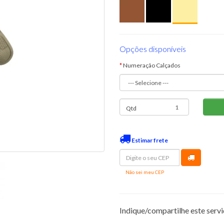
Opções disponíveis
Numeração Calçados
Qtd
Estimar frete
Não sei meu CEP