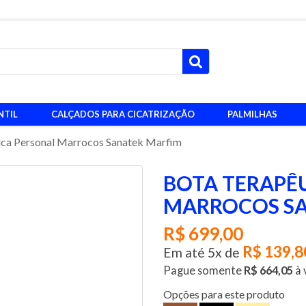
SANATEK - A saúde dos seus pés em primeiro lugar !!!
NTIL
CALÇADOS PARA CICATRIZAÇÃO
PALMILHAS
ica Personal Marrocos Sanatek Marfim
BOTA TERAPÊ
MARROCOS S
R$ 699,00
R$ 139,8
Em até 5x de
Pague somente
R$ 664,05
à 
Opções para este produto